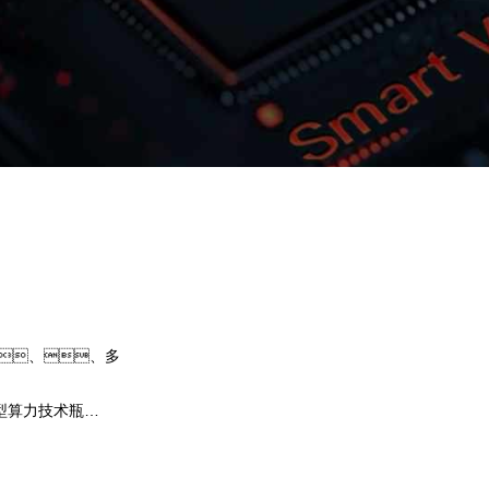
z6尊龙问学
智算基础设施
算力调度加速
智算中心
国内外主流模型一键调用
企业私有模型高效微调训练
、、多
提供40+基础大模型，，，可根
选择开发应用，，，，尝试
型算力技术瓶
果。。z6尊龙问学提供完整私有模型微
、、芯片
集，，，，帮助企业定制专
预约专家咨询
下载z6尊龙问学介绍
型，，解决模型应用准确率低的问