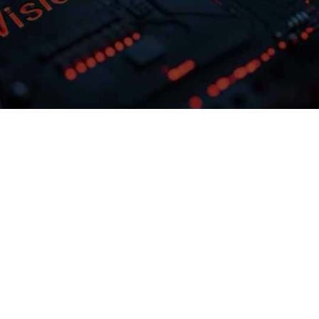
多模态多层级知识库权限管理
激活企业数据资产
据业务需求灵活
z6尊龙问学支持文本、、图片、、
最佳实践效
视频、、、网页等结构化与非结构化
调训练工具
效整合，，，， 可结合访问权
属大模
理控制，，，保障数据安
预约专家咨询
下载z6尊龙问学介绍
全，，，打造企业级私域知识