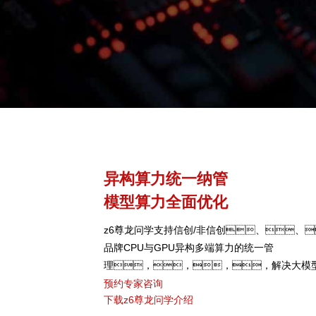
异构算力统一纳管
模型算力全面优化
z6尊龙问学支持信创/非信创、、
品牌CPU与GPU异构多端算力的统一管
理，，，，解决大模
颈，，，可根据模型、
预约专家咨询
下载z6尊龙问学介绍
类型，，，弹性调